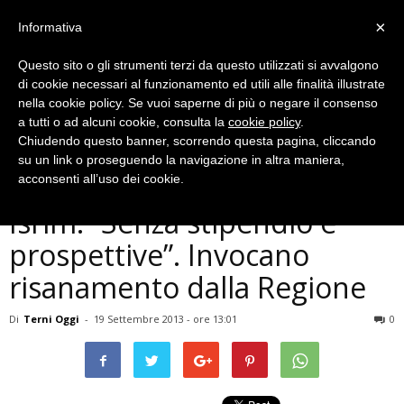
×
Informativa
Questo sito o gli strumenti terzi da questo utilizzati si avvalgono
di cookie necessari al funzionamento ed utili alle finalità illustrate
nella cookie policy. Se vuoi saperne di più o negare il consenso
a tutti o ad alcuni cookie, consulta la
cookie policy
.
Chiudendo questo banner, scorrendo questa pagina, cliccando
Economia
su un link o proseguendo la navigazione in altra maniera,
Terni, appello dipendenti
acconsenti all’uso dei cookie.
Isrim: ”Senza stipendio e
prospettive”. Invocano
risanamento dalla Regione
Di
Terni Oggi
-
19 Settembre 2013 - ore 13:01
0