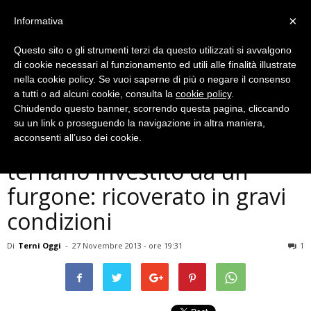
×
Informativa
Questo sito o gli strumenti terzi da questo utilizzati si avvalgono
di cookie necessari al funzionamento ed utili alle finalità illustrate
nella cookie policy. Se vuoi saperne di più o negare il consenso
a tutti o ad alcuni cookie, consulta la
cookie policy
.
Chiudendo questo banner, scorrendo questa pagina, cliccando
Cronaca
su un link o proseguendo la navigazione in altra maniera,
Terni, atleta paralimpico
acconsenti all’uso dei cookie.
ternano investito da un
furgone: ricoverato in gravi
condizioni
Di
Terni Oggi
-
27 Novembre 2013 - ore 19:31
1