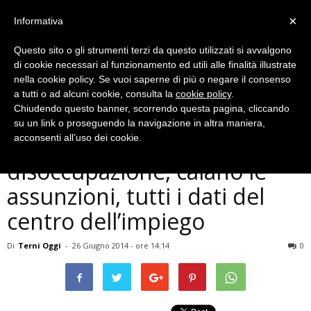
×
Informativa
Questo sito o gli strumenti terzi da questo utilizzati si avvalgono
di cookie necessari al funzionamento ed utili alle finalità illustrate
nella cookie policy. Se vuoi saperne di più o negare il consenso
a tutti o ad alcuni cookie, consulta la
cookie policy
.
Chiudendo questo banner, scorrendo questa pagina, cliccando
Economia
su un link o proseguendo la navigazione in altra maniera,
Terni, aumenta la
acconsenti all’uso dei cookie.
disoccupazione, calano le
assunzioni, tutti i dati del
centro dell’impiego
Di
Terni Oggi
-
26 Giugno 2014 - ore 14:14
0