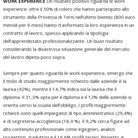
WORK EXPERIENCE
Un risultato positivo riguarda le work
experience: oltre il 50% di coloro che hanno partecipato allo
strumento della Provincia di Terni nell’ultimo biennio (800 euro
mensili per 6 mesi) hanno trasformato la loro esperienza in un
contratto di lavoro, spesso applicando la tipologia
dell’apprendistato professionalizzante. Un buon risultato
considerando la disastrosa situazione generale del mercato
del lavoro dipinta poco sopra.
Sempre per quanto riguarda le work experience, emerge che
il titolo di studio maggiormente richiesto dalle aziende è la
laurea (42%), mentre il 14,7% indica sia la laurea che il
diploma. Il 31,3% opta per il diploma e il 12% delle aziende si
orienta verso la scuola dell’obbligo. I profili maggiormente
richiesti sono quelli impiegatizi di tipo amministrativo (29,4%)
e di segreteria-accoglienza (18,4 %). Il 9,2% cerca figure ad
alto contenuto professionale come ingegneri, analisti
progettisti, traduttori e il 16,6% profili tecnici. Rispetto ai