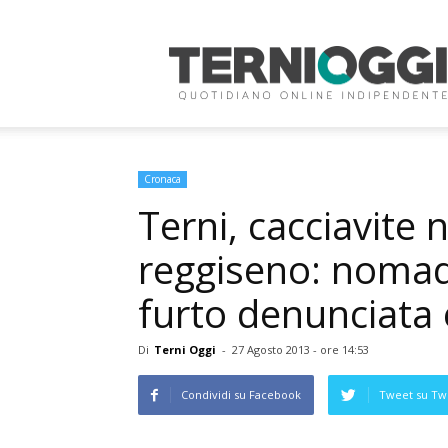
Terni
Oggi
Cronaca
Terni, cacciavite 
reggiseno: nomad
furto denunciata 
Di
Terni Oggi
-
27 Agosto 2013 - ore 14:53
Condividi su Facebook
Tweet su Twi