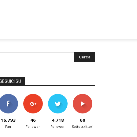
SEGUICI SU
16,793
46
4,718
60
Fan
Follower
Follower
Sottoscrittori