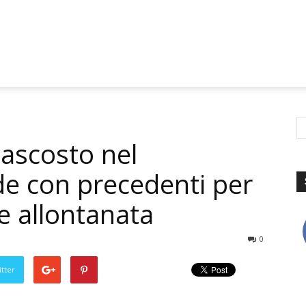
nascosto nel
e con precedenti per
e allontanata
0
tter