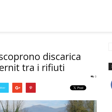
 scoprono discarica
nit tra i rifiuti
0
tter