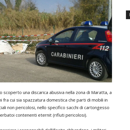
nno scoperto una discarica abusiva nella zona di Maratta, a
ni fra cui sia spazzatura domestica che parti di mobili in
ciali non pericolosi, nello specifico sacchi di cartongesso
batoi contenenti eternit (rifiuti pericolosi).
racciare i responsabili dell’illecito abbandono, i militari