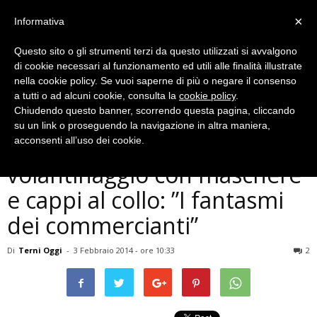
×
Informativa
Questo sito o gli strumenti terzi da questo utilizzati si avvalgono
di cookie necessari al funzionamento ed utili alle finalità illustrate
nella cookie policy. Se vuoi saperne di più o negare il consenso
a tutti o ad alcuni cookie, consulta la
cookie policy
.
Chiudendo questo banner, scorrendo questa pagina, cliccando
Politica
su un link o proseguendo la navigazione in altra maniera,
Terni, CasaPound fa
acconsenti all’uso dei cookie.
volantinaggio con maschere
e cappi al collo: ”I fantasmi
dei commercianti”
Di
Terni Oggi
-
3 Febbraio 2014 - ore 10:33
2