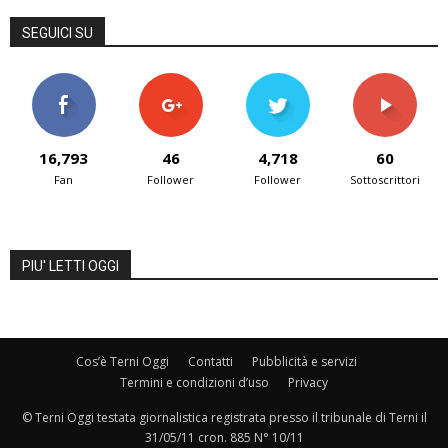
SEGUICI SU
16,793
46
4,718
60
Fan
Follower
Follower
Sottoscrittori
PIU' LETTI OGGI
Cos’è Terni Oggi
Contatti
Pubblicità e servizi
Termini e condizioni d’uso
Privacy
© Terni Oggi testata giornalistica registrata presso il tribunale di Terni il
31/05/11 cron. 885 N° 10/11