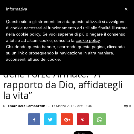
×
Informativa
Questo sito o gli strumenti terzi da questo utilizzati si avvalgono
di cookie necessari al funzionamento ed utili alle finalità illustrate
nella cookie policy. Se vuoi saperne di più o negare il consenso
a tutti o ad alcuni cookie, consulta la
cookie policy
.
Chiudendo questo banner, scorrendo questa pagina, cliccando
Cronaca
su un link o proseguendo la navigazione in altra maniera,
Terni, celebrato il Giubileo
acconsenti all’uso dei cookie.
delle Forze Armate: “A
rapporto da Dio, affidategli
la vita”
Di
Emanuele Lombardini
-
17 Marzo 2016 - ore 16:46
0