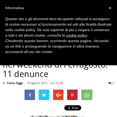
×
Informativa
Questo sito o gli strumenti terzi da questo utilizzati si avvalgono
di cookie necessari al funzionamento ed utili alle finalità illustrate
nella cookie policy. Se vuoi saperne di più o negare il consenso
a tutti o ad alcuni cookie, consulta la
cookie policy
.
Chiudendo questo banner, scorrendo questa pagina, cliccando
Cronaca
su un link o proseguendo la navigazione in altra maniera,
Terni, centinaia di controlli
acconsenti all’uso dei cookie.
nel weekend di Ferragosto:
11 denunce
Di
Terni Oggi
-
19 Agosto 2015 - ore 13:45
0