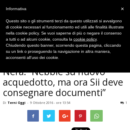
×
Informativa
Questo sito o gli strumenti terzi da questo utilizzati si avvalgono
di cookie necessari al funzionamento ed utili alle finalità illustrate
nella cookie policy. Se vuoi saperne di più o negare il consenso
a tutti o ad alcuni cookie, consulta la
cookie policy
.
Chiudendo questo banner, scorrendo questa pagina, cliccando
Politica
su un link o proseguendo la navigazione in altra maniera,
Terni, Comitato difesa del
acconsenti all’uso dei cookie.
Nera: “Nebbie su nuovo
acquedotto, ma ora Sii deve
consegnare documenti”
Di
Terni Oggi
-
9 Ottobre 2016 - ore 13:54
1