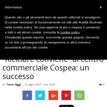
×
Informativa
Questo sito o gli strumenti terzi da questo utilizzati si avvalgono
di cookie necessari al funzionamento ed utili alle finalità illustrate
nella cookie policy. Se vuoi saperne di più o negare il consenso
a tutti o ad alcuni cookie, consulta la
cookie policy
.
Chiudendo questo banner, scorrendo questa pagina, cliccando
Cronaca
su un link o proseguendo la navigazione in altra maniera,
Terni, conclusa campagna
acconsenti all’uso dei cookie.
”Riciclare conviene” al centro
commerciale Cospea: un
successo
Di
Terni Oggi
-
5 Luglio 2013 - ore 13:03
0