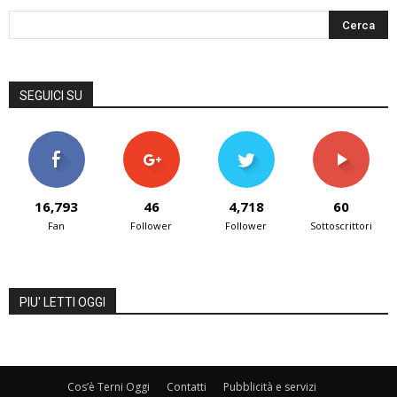
SEGUICI SU
16,793
46
4,718
60
Fan
Follower
Follower
Sottoscrittori
PIU' LETTI OGGI
Cos’è Terni Oggi
Contatti
Pubblicità e servizi