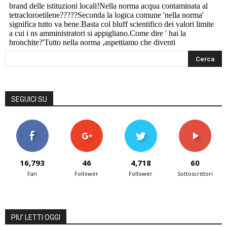
SEGUICI SU
16,793
46
4,718
60
Fan
Follower
Follower
Sottoscrittori
PIU' LETTI OGGI