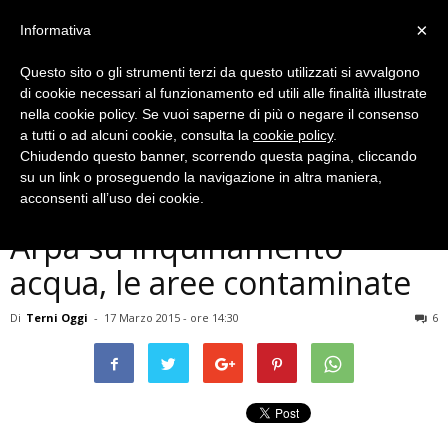
×
Informativa
Questo sito o gli strumenti terzi da questo utilizzati si avvalgono
di cookie necessari al funzionamento ed utili alle finalità illustrate
nella cookie policy. Se vuoi saperne di più o negare il consenso
a tutti o ad alcuni cookie, consulta la
cookie policy
.
Chiudendo questo banner, scorrendo questa pagina, cliccando
Cronaca
su un link o proseguendo la navigazione in altra maniera,
Terni, conclusa indagine
acconsenti all’uso dei cookie.
Arpa su inquinamento
acqua, le aree contaminate
Di
Terni Oggi
-
17 Marzo 2015 - ore 14:30
6