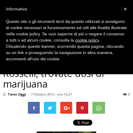
×
Informativa
Questo sito o gli strumenti terzi da questo utilizzati si avvalgono
di cookie necessari al funzionamento ed utili alle finalità illustrate
nella cookie policy. Se vuoi saperne di più o negare il consenso
a tutti o ad alcuni cookie, consulta la
cookie policy
.
Chiudendo questo banner, scorrendo questa pagina, cliccando
Cronaca
su un link o proseguendo la navigazione in altra maniera,
Terni, controlli al parco
acconsenti all’uso dei cookie.
Rosselli, trovate dosi di
marijuana
Di
Terni Oggi
-
7 Ottobre 2015 - ore 16:27
0