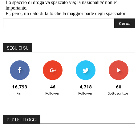
SEGUICI SU
16,793
46
4,718
60
Fan
Follower
Follower
Sottoscrittori
PIU' LETTI OGGI