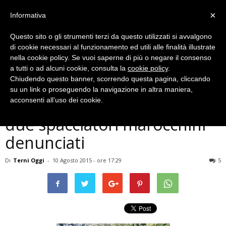
×
Informativa
Questo sito o gli strumenti terzi da questo utilizzati si avvalgono
di cookie necessari al funzionamento ed utili alle finalità illustrate
nella cookie policy. Se vuoi saperne di più o negare il consenso
a tutti o ad alcuni cookie, consulta la
cookie policy
.
Chiudendo questo banner, scorrendo questa pagina, cliccando
Cronaca
su un link o proseguendo la navigazione in altra maniera,
Terni, controlli antidroga:
acconsenti all’uso dei cookie.
due spacciatori marocchini
denunciati
Di
Terni Oggi
-
10 Agosto 2015 - ore 17:29
5