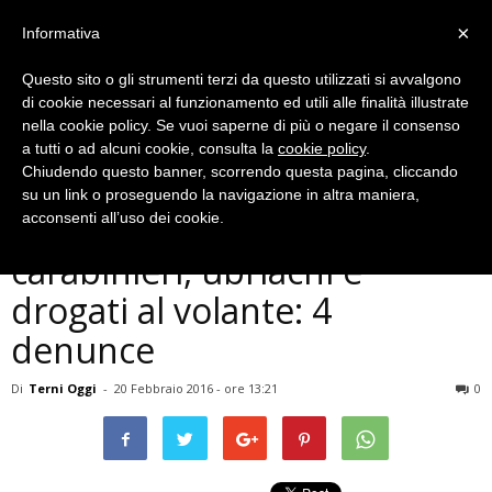
×
Informativa
Questo sito o gli strumenti terzi da questo utilizzati si avvalgono
di cookie necessari al funzionamento ed utili alle finalità illustrate
nella cookie policy. Se vuoi saperne di più o negare il consenso
a tutti o ad alcuni cookie, consulta la
cookie policy
.
Chiudendo questo banner, scorrendo questa pagina, cliccando
Cronaca
su un link o proseguendo la navigazione in altra maniera,
Terni, controlli dei
acconsenti all’uso dei cookie.
carabinieri, ubriachi e
drogati al volante: 4
denunce
Di
Terni Oggi
-
20 Febbraio 2016 - ore 13:21
0