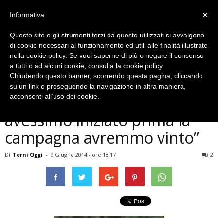
×
Informativa
Questo sito o gli strumenti terzi da questo utilizzati si avvalgono
di cookie necessari al funzionamento ed utili alle finalità illustrate
nella cookie policy. Se vuoi saperne di più o negare il consenso
a tutti o ad alcuni cookie, consulta la
cookie policy
.
Chiudendo questo banner, scorrendo questa pagina, cliccando
Politica
su un link o proseguendo la navigazione in altra maniera,
Terni, Crescimbeni: ”Se
acconsenti all’uso dei cookie.
avessimo iniziato prima la
campagna avremmo vinto”
Di
Terni Oggi
-
9 Giugno 2014 - ore 18:17
2