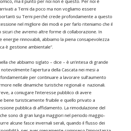
omico, ma il punto per noi non è questo. Per noi è
o arrivati a Terni da poco ma non vogliamo essere
 importanti su Terni perché crede profondamente a questo
essione nel migliore dei modi e per farlo riteniamo che il
 sicuri che avremo altre forme di collaborazione. In
e energie rinnovabili, abbiamo la piena consapevolezza
ica è gestione ambientale”.
ella che abbiamo siglato – dice – è un’intesa di grande
a notevolmente l’apertura della Cascata nei mesi a
o fondamentale per continuare a lavorare sull’aumento
armore nelle dinamiche turistiche regionali e nazionali.
breve, a coniugare l’interesse pubblico di avere
bene turisticamente fruibile e quello privato a
ssione pubblica di affidamento. La rimodulazione del
i che sono di gran lunga maggiori nel periodo maggio-
re alcune fasce invernali serali, quando il flusso dei
disponibilità, per aver pienamente compreso l’importanza