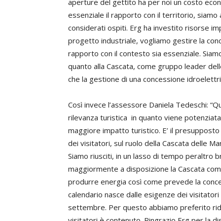
aperture del gettito ha per noi un costo econ
essenziale il rapporto con il territorio, siam
considerati ospiti. Erg ha investito risorse
progetto industriale, vogliamo gestire la conc
rapporto con il contesto sia essenziale. Siamo
quanto alla Cascata, come gruppo leader dell
che la gestione di una concessione idroelettr
Così invece l’assessore Daniela Tedeschi: “Qu
rilevanza turistica in quanto viene potenziat
maggiore impatto turistico. E’ il presuppost
dei visitatori, sul ruolo della Cascata delle M
Siamo riusciti, in un lasso di tempo peraltro 
maggiormente a disposizione la Cascata come 
produrre energia così come prevede la conce
calendario nasce dalle esigenze dei visitator
settembre. Per questo abbiamo preferito ridur
visitatori è contenuto. Ringrazio Erg per la 