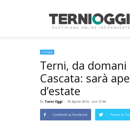
Terni
Oggi
Cronaca
Terni, da domani 
Cascata: sarà ape
d’estate
Di
Terni Oggi
-
30 Aprile 2016 - ore 13:46
Condividi su Facebook
Tweet su Twi