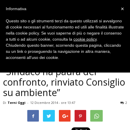
×
Informativa
Questo sito o gli strumenti terzi da questo utilizzati si avvalgono
di cookie necessari al funzionamento ed utili alle finalità illustrate
nella cookie policy. Se vuoi saperne di più o negare il consenso
a tutti o ad alcuni cookie, consulta la
cookie policy
.
Chiudendo questo banner, scorrendo questa pagina, cliccando
Politica
su un link o proseguendo la navigazione in altra maniera,
Terni, De Luca (M5S):
acconsenti all’uso dei cookie.
”Sindaco ha paura del
confronto, rinviato Consiglio
su ambiente”
Di
Terni Oggi
-
12 Dicembre 2014 - ore 13:47
2