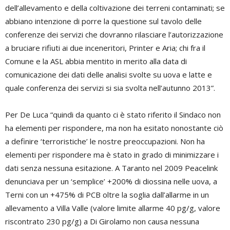
dell’allevamento e della coltivazione dei terreni contaminati; se
abbiano intenzione di porre la questione sul tavolo delle
conferenze dei servizi che dovranno rilasciare l’autorizzazione
a bruciare rifiuti ai due inceneritori, Printer e Aria; chi fra il
Comune e la ASL abbia mentito in merito alla data di
comunicazione dei dati delle analisi svolte su uova e latte e
quale conferenza dei servizi si sia svolta nell’autunno 2013”.
Per De Luca “quindi da quanto ci è stato riferito il Sindaco non
ha elementi per rispondere, ma non ha esitato nonostante ciò
a definire ‘terroristiche’ le nostre preoccupazioni. Non ha
elementi per rispondere ma è stato in grado di minimizzare i
dati senza nessuna esitazione. A Taranto nel 2009 Peacelink
denunciava per un ‘semplice’ +200% di diossina nelle uova, a
Terni con un +475% di PCB oltre la soglia dall’allarme in un
allevamento a Villa Valle (valore limite allarme 40 pg/g, valore
riscontrato 230 pg/g) a Di Girolamo non causa nessuna