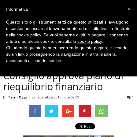
×
Informativa
Questo sito o gli strumenti terzi da questo utilizzati si avvalgono
di cookie necessari al funzionamento ed utili alle finalità illustrate
nella cookie policy. Se vuoi saperne di più o negare il consenso
a tutti o ad alcuni cookie, consulta la
cookie policy
.
Chiudendo questo banner, scorrendo questa pagina, cliccando
Politica
su un link o proseguendo la navigazione in altra maniera,
Terni, debiti del Comune,
acconsenti all’uso dei cookie.
Consiglio approva piano di
riequilibrio finanziario
Di
Terni Oggi
-
29 Dicembre 2016 - ore 09:09
1