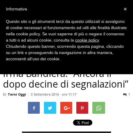
×
Informativa
Questo sito o gli strumenti terzi da questo utilizzati si avvalgono
di cookie necessari al funzionamento ed utili alle finalità illustrate
nella cookie policy. Se vuoi saperne di più o negare il consenso
a tutti o ad alcuni cookie, consulta la
cookie policy
.
Chiudendo questo banner, scorrendo questa pagina, cliccando
Cronaca
su un link o proseguendo la navigazione in altra maniera,
Terni, discarica abusiva in via
acconsenti all’uso dei cookie.
Irma Bandiera: “Ancora lì
dopo decine di segnalazioni”
Di
Terni Oggi
-
3 Settembre 2016 - ore 11:17
1