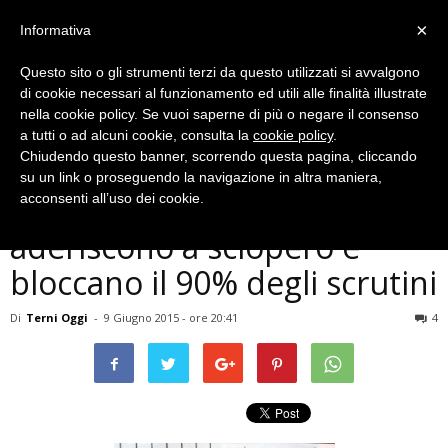
×
Informativa
Questo sito o gli strumenti terzi da questo utilizzati si avvalgono
di cookie necessari al funzionamento ed utili alle finalità illustrate
nella cookie policy. Se vuoi saperne di più o negare il consenso
a tutti o ad alcuni cookie, consulta la
cookie policy
.
Chiudendo questo banner, scorrendo questa pagina, cliccando
Politica
su un link o proseguendo la navigazione in altra maniera,
Terni, docenti autorganizzati
acconsenti all’uso dei cookie.
aderiscono a sciopero e
bloccano il 90% degli scrutini
Di
Terni Oggi
-
9 Giugno 2015 - ore 20:41
4