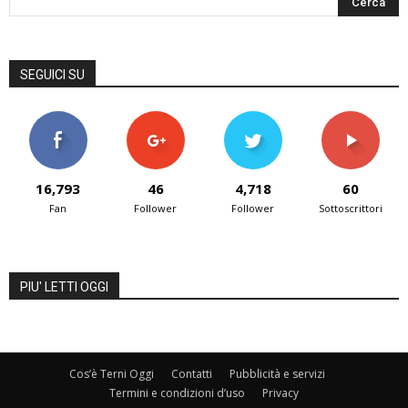
SEGUICI SU
16,793
46
4,718
60
Fan
Follower
Follower
Sottoscrittori
PIU' LETTI OGGI
Cos’è Terni Oggi
Contatti
Pubblicità e servizi
Termini e condizioni d’uso
Privacy