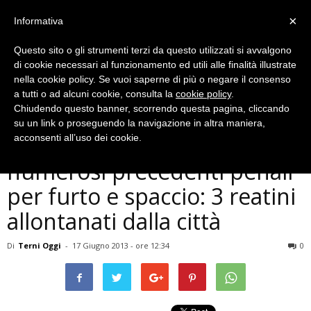
×
Informativa
Questo sito o gli strumenti terzi da questo utilizzati si avvalgono
di cookie necessari al funzionamento ed utili alle finalità illustrate
nella cookie policy. Se vuoi saperne di più o negare il consenso
a tutti o ad alcuni cookie, consulta la
cookie policy
.
Chiudendo questo banner, scorrendo questa pagina, cliccando
Cronaca
su un link o proseguendo la navigazione in altra maniera,
Terni, drogati e con
acconsenti all’uso dei cookie.
numerosi precedenti penali
per furto e spaccio: 3 reatini
allontanati dalla città
Di
Terni Oggi
-
17 Giugno 2013 - ore 12:34
0