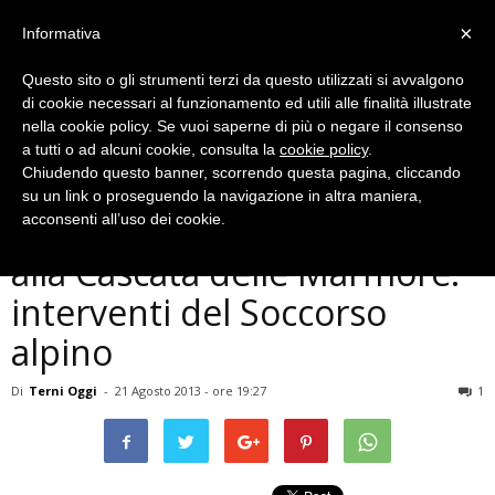
×
Informativa
Questo sito o gli strumenti terzi da questo utilizzati si avvalgono
di cookie necessari al funzionamento ed utili alle finalità illustrate
nella cookie policy. Se vuoi saperne di più o negare il consenso
a tutti o ad alcuni cookie, consulta la
cookie policy
.
Chiudendo questo banner, scorrendo questa pagina, cliccando
Cronaca
su un link o proseguendo la navigazione in altra maniera,
Terni, due escursionisti feriti
acconsenti all’uso dei cookie.
alla Cascata delle Marmore:
interventi del Soccorso
alpino
Di
Terni Oggi
-
21 Agosto 2013 - ore 19:27
1