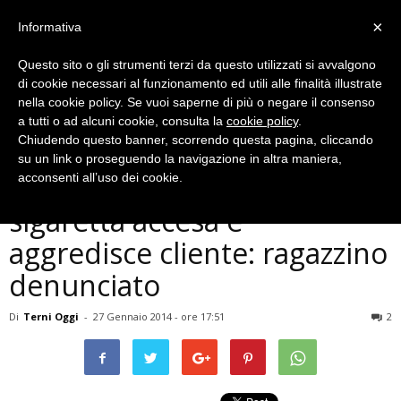
×
Informativa
Questo sito o gli strumenti terzi da questo utilizzati si avvalgono
di cookie necessari al funzionamento ed utili alle finalità illustrate
nella cookie policy. Se vuoi saperne di più o negare il consenso
a tutti o ad alcuni cookie, consulta la
cookie policy
.
Chiudendo questo banner, scorrendo questa pagina, cliccando
Cronaca
su un link o proseguendo la navigazione in altra maniera,
Terni, entra in pizzeria con
acconsenti all’uso dei cookie.
sigaretta accesa e
aggredisce cliente: ragazzino
denunciato
Di
Terni Oggi
-
27 Gennaio 2014 - ore 17:51
2