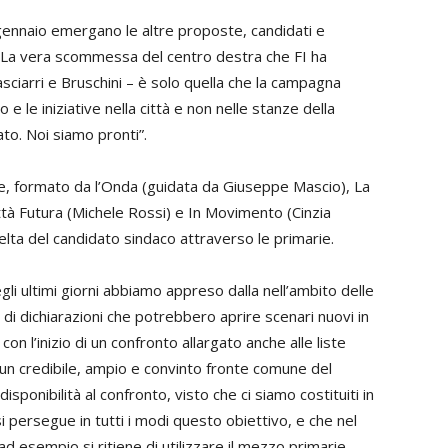
 gennaio emergano le altre proposte, candidati e
a. La vera scommessa del centro destra che FI ha
iarri e Bruschini – è solo quella che la campagna
o e le iniziative nella città e non nelle stanze della
to. Noi siamo pronti”.
he, formato da l’Onda (guidata da Giuseppe Mascio), La
ittà Futura (Michele Rossi) e In Movimento (Cinzia
celta del candidato sindaco attraverso le primarie.
li ultimi giorni abbiamo appreso dalla nell’ambito delle
 di dichiarazioni che potrebbero aprire scenari nuovi in
on l’inizio di un confronto allargato anche alle liste
te un credibile, ampio e convinto fronte comune del
ponibilità al confronto, visto che ci siamo costituiti in
 persegue in tutti i modi questo obiettivo, e che nel
d esempio si ritiene di utilizzare il mezzo primarie