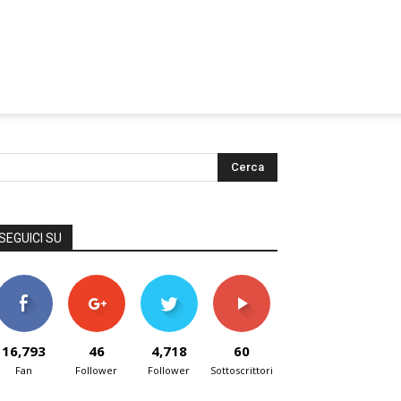
SEGUICI SU
16,793
46
4,718
60
Fan
Follower
Follower
Sottoscrittori