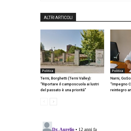
ALTRI ARTICOLI
Politica
Politica
Terni, Borghetti (Terni Valley):
Narni, GoSo
“Riportare il camposcuola ai lustri
“Impegno C
del passato è una priorità”
reintegro a