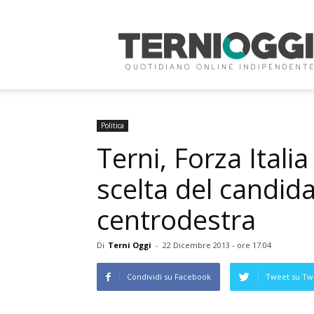
Terni
Oggi
Politica
Terni, Forza Italia
scelta del candid
centrodestra
Di
Terni Oggi
-
22 Dicembre 2013 - ore 17:04
Condividi su Facebook
Tweet su Twi