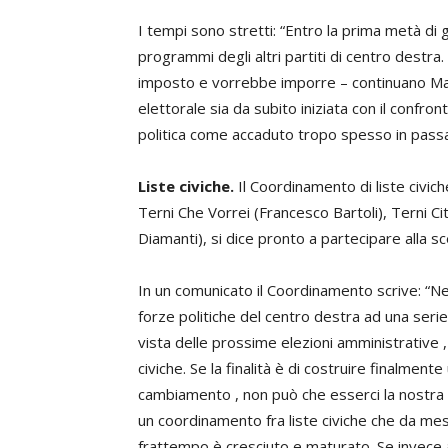
I tempi sono stretti: “Entro la prima metà di
programmi degli altri partiti di centro destr
imposto e vorrebbe imporre – continuano Masc
elettorale sia da subito iniziata con il confront
politica come accaduto tropo spesso in passa
Liste civiche.
Il Coordinamento di liste civic
Terni Che Vorrei (Francesco Bartoli), Terni C
Diamanti), si dice pronto a partecipare alla s
In un comunicato il Coordinamento scrive: “Neg
forze politiche del centro destra ad una serie
vista delle prossime elezioni amministrative , c
civiche. Se la finalità è di costruire finalmen
cambiamento , non può che esserci la nostra dis
un coordinamento fra liste civiche che da mesi
frattempo è cresciuto e maturato. Se invece a