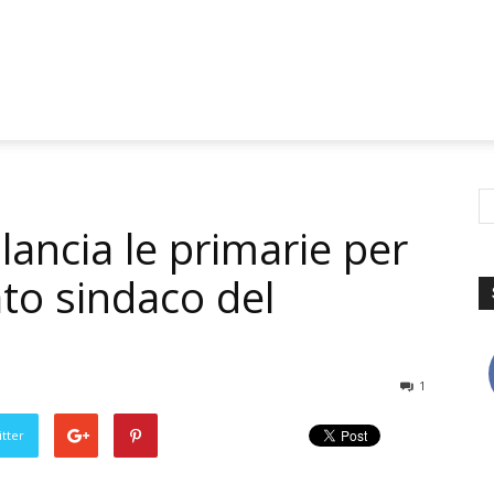
 lancia le primarie per
ato sindaco del
1
tter