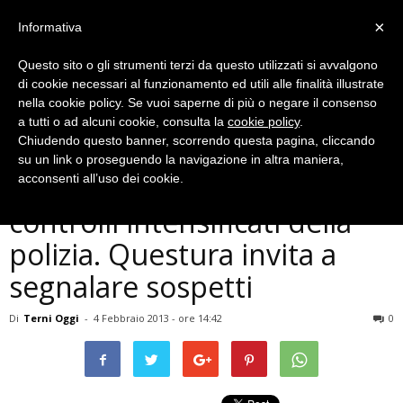
×
Informativa
Questo sito o gli strumenti terzi da questo utilizzati si avvalgono
di cookie necessari al funzionamento ed utili alle finalità illustrate
nella cookie policy. Se vuoi saperne di più o negare il consenso
a tutti o ad alcuni cookie, consulta la
cookie policy
.
Chiudendo questo banner, scorrendo questa pagina, cliccando
Cronaca
su un link o proseguendo la navigazione in altra maniera,
Terni, furti in abitazione:
acconsenti all’uso dei cookie.
controlli intensificati della
polizia. Questura invita a
segnalare sospetti
Di
Terni Oggi
-
4 Febbraio 2013 - ore 14:42
0