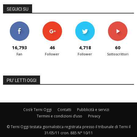
SEGUICI SU
16,793
46
4,718
60
Fan
Follower
Follower
Sottoscrittori
PIU' LETTI OGGI
Cos’è Terni Oggi
Contatti
Pubblicità e servizi
Termini e condizioni d’uso
Privacy
© Terni Oggi testata giornalistica registrata presso il tribunale di Terni il
31/05/11 cron. 885 N° 10/11