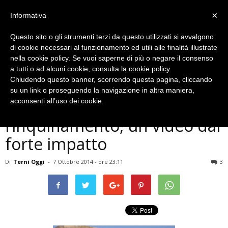
×
Informativa
Questo sito o gli strumenti terzi da questo utilizzati si avvalgono
di cookie necessari al funzionamento ed utili alle finalità illustrate
nella cookie policy. Se vuoi saperne di più o negare il consenso
a tutti o ad alcuni cookie, consulta la
cookie policy
.
Chiudendo questo banner, scorrendo questa pagina, cliccando
Cronaca
su un link o proseguendo la navigazione in altra maniera,
Terni, giovani contro
acconsenti all’uso dei cookie.
l’inquinamento, un video dal
forte impatto
Di
Terni Oggi
-
7 Ottobre 2014 - ore 23:11
3