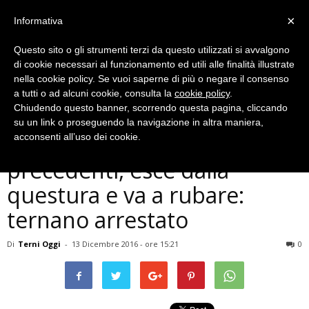
×
Informativa
Questo sito o gli strumenti terzi da questo utilizzati si avvalgono
di cookie necessari al funzionamento ed utili alle finalità illustrate
nella cookie policy. Se vuoi saperne di più o negare il consenso
a tutti o ad alcuni cookie, consulta la
cookie policy
.
Chiudendo questo banner, scorrendo questa pagina, cliccando
Cronaca
su un link o proseguendo la navigazione in altra maniera,
Terni, ha record di
acconsenti all’uso dei cookie.
precedenti, esce dalla
questura e va a rubare:
ternano arrestato
Di
Terni Oggi
-
13 Dicembre 2016 - ore 15:21
0