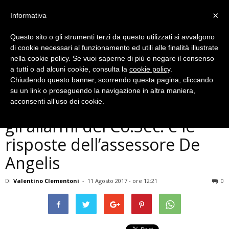
×
Informativa
Questo sito o gli strumenti terzi da questo utilizzati si avvalgono
di cookie necessari al funzionamento ed utili alle finalità illustrate
nella cookie policy. Se vuoi saperne di più o negare il consenso
a tutti o ad alcuni cookie, consulta la
cookie policy
.
Chiudendo questo banner, scorrendo questa pagina, cliccando
Politica
su un link o proseguendo la navigazione in altra maniera,
Terni, il punto sulle scuole:
acconsenti all’uso dei cookie.
gli allarmi del Co.Sec. e le
risposte dell’assessore De
Angelis
Di
Valentino Clementoni
-
11 Agosto 2017 - ore 12:21
0