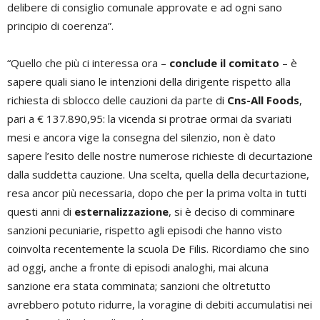
delibere di consiglio comunale approvate e ad ogni sano
principio di coerenza”.
“Quello che più ci interessa ora –
conclude il comitato
– è
sapere quali siano le intenzioni della dirigente rispetto alla
richiesta di sblocco delle cauzioni da parte di
Cns-All Foods
,
pari a € 137.890,95: la vicenda si protrae ormai da svariati
mesi e ancora vige la consegna del silenzio, non è dato
sapere l’esito delle nostre numerose richieste di decurtazione
dalla suddetta cauzione. Una scelta, quella della decurtazione,
resa ancor più necessaria, dopo che per la prima volta in tutti
questi anni di
esternalizzazione
, si è deciso di comminare
sanzioni pecuniarie, rispetto agli episodi che hanno visto
coinvolta recentemente la scuola De Filis. Ricordiamo che sino
ad oggi, anche a fronte di episodi analoghi, mai alcuna
sanzione era stata comminata; sanzioni che oltretutto
avrebbero potuto ridurre, la voragine di debiti accumulatisi nei