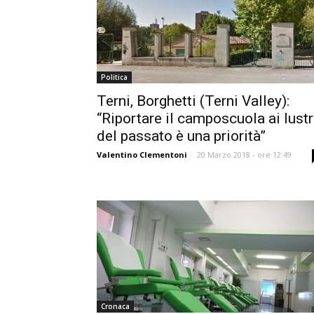
Politica
Terni, Borghetti (Terni Valley):
“Riportare il camposcuola ai lustr
del passato è una priorità”
Valentino Clementoni
-
20 Marzo 2018 - ore 12:49
Cronaca