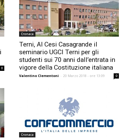
Cronaca
Terni, Al Cesi Casagrande il
i
seminario UGCI Terni per gli
studenti sui 70 anni dall’entrata in
vigore della Costituzione italiana
0
Valentino Clementoni
-
20 Marzo 2018 - ore 13:09
0
Cronaca