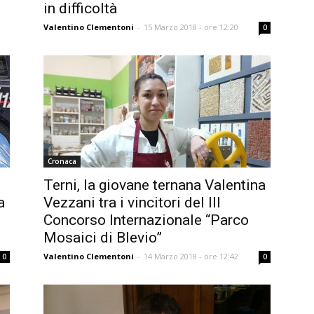
in difficoltà
Valentino Clementoni
-
15 Marzo 2018 - ore 12:20
0
Cronaca
Terni, la giovane ternana Valentina
a
Vezzani tra i vincitori del III
Concorso Internazionale “Parco
Mosaici di Blevio”
Valentino Clementoni
-
14 Marzo 2018 - ore 12:42
0
0