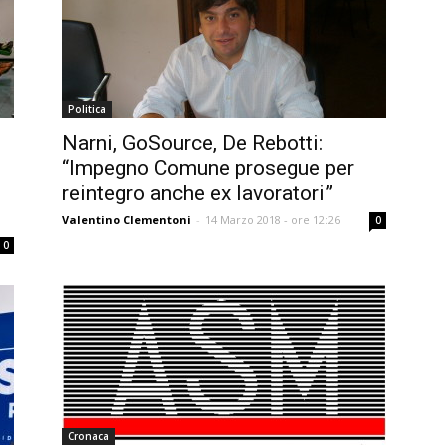
Politica
Narni, GoSource, De Rebotti:
“Impegno Comune prosegue per
reintegro anche ex lavoratori”
Valentino Clementoni
-
14 Marzo 2018 - ore 12:26
0
0
Cronaca