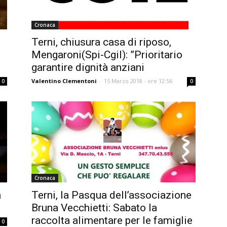
Cronaca
Terni, chiusura casa di riposo,
Mengaroni(Spi-Cgil): ”Prioritario
garantire dignità anziani
Valentino Clementoni
-
15 Marzo 2018 - ore 12:56
0
0
Cronaca
a
Terni, la Pasqua dell’associazione
Bruna Vecchietti: Sabato la
raccolta alimentare per le famiglie
0