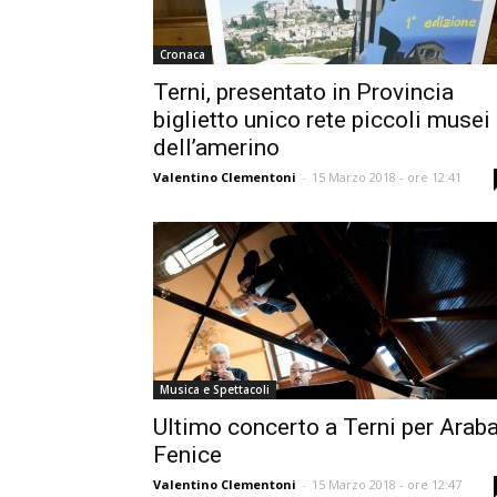
Cronaca
Terni, presentato in Provincia
biglietto unico rete piccoli musei
dell’amerino
Valentino Clementoni
-
15 Marzo 2018 - ore 12:41
Musica e Spettacoli
Ultimo concerto a Terni per Arab
Fenice
Valentino Clementoni
-
15 Marzo 2018 - ore 12:47