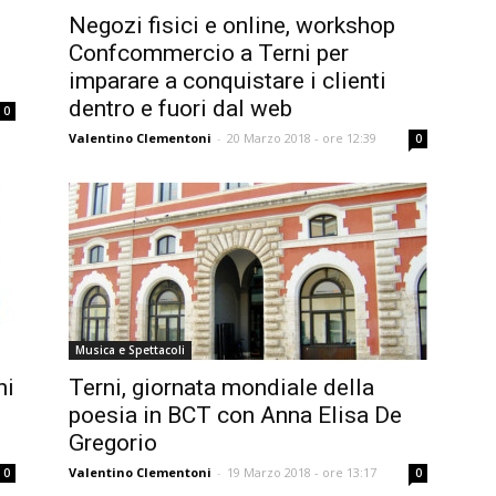
Negozi fisici e online, workshop
Confcommercio a Terni per
imparare a conquistare i clienti
dentro e fuori dal web
0
Valentino Clementoni
-
20 Marzo 2018 - ore 12:39
0
Musica e Spettacoli
ni
Terni, giornata mondiale della
poesia in BCT con Anna Elisa De
Gregorio
Valentino Clementoni
-
19 Marzo 2018 - ore 13:17
0
0