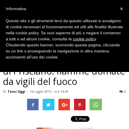
×
Informativa
Questo sito o gli strumenti terzi da questo utilizzati si avvalgono
di cookie necessari al funzionamento ed utili alle finalità illustrate
nella cookie policy. Se vuoi saperne di più o negare il consenso
a tutti o ad alcuni cookie, consulta la
cookie policy
.
Chiudendo questo banner, scorrendo questa pagina, cliccando
Cronaca
su un link o proseguendo la navigazione in altra maniera,
Terni, incendio in un bosco
acconsenti all’uso dei cookie.
di Prisciano: fiamme domate
da vigili del fuoco
Di
Terni Oggi
-
16 Luglio 2015 - ore 16:43
0