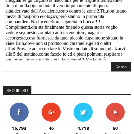
SEGUICI SU
16,793
46
4,718
60