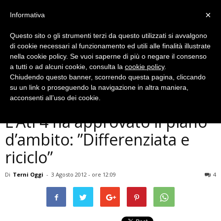
×
Informativa
Questo sito o gli strumenti terzi da questo utilizzati si avvalgono
di cookie necessari al funzionamento ed utili alle finalità illustrate
nella cookie policy. Se vuoi saperne di più o negare il consenso
a tutti o ad alcuni cookie, consulta la
cookie policy
.
Chiudendo questo banner, scorrendo questa pagina, cliccando
Cronaca
su un link o proseguendo la navigazione in altra maniera,
Terni: inceneritore addio.
acconsenti all’uso dei cookie.
L’Ati 4 ha approvato il piano
d’ambito: ”Differenziata e
riciclo”
Di
Terni Oggi
-
3 Agosto 2012 - ore 12:09
4