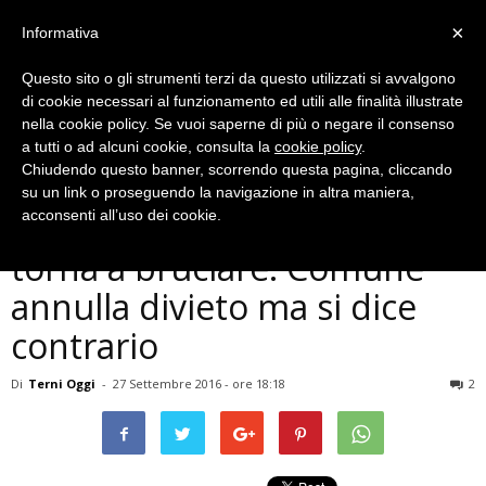
×
Informativa
Questo sito o gli strumenti terzi da questo utilizzati si avvalgono
di cookie necessari al funzionamento ed utili alle finalità illustrate
nella cookie policy. Se vuoi saperne di più o negare il consenso
a tutti o ad alcuni cookie, consulta la
cookie policy
.
Chiudendo questo banner, scorrendo questa pagina, cliccando
Politica
su un link o proseguendo la navigazione in altra maniera,
Terni, inceneritore Biomassa
acconsenti all’uso dei cookie.
torna a bruciare. Comune
annulla divieto ma si dice
contrario
Di
Terni Oggi
-
27 Settembre 2016 - ore 18:18
2