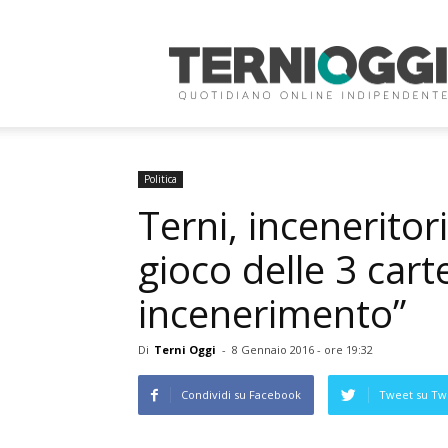
Terni
Oggi
Politica
Terni, inceneritor
gioco delle 3 car
incenerimento”
Di
Terni Oggi
-
8 Gennaio 2016 - ore 19:32
Condividi su Facebook
Tweet su Twi