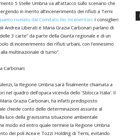
mento 5 Stelle Umbria va all’attacco sullo scenario che
rgendo in merito all’incenerimento dei rifiuti a Terni
uanto rivelato dal Comitato No Inceneritori
. I consiglieri
ali Andrea Liberati e Maria Grazia Carbonari parlano di
delle 3 carte” da parte della Giunta regionale e di un
olo di incenerimento dei rifiuti urbani, con l’ennesimo
alla multinazionale di turno”.
ia Carbonari:
silenzi, la Regione Umbria sarà finalmente chiamata a
i nel quadro dell’opaca vicenda dello ‘Sblocca Italia’. Il
 Maria Grazia Carbonari, ha infatti predisposto
ale chiede conto delle determinazioni assunte al
lla luce della gravissima situazione ambientale
he modo ed entro quale termine la Regione Umbria
ento dei poli Acea e Tozzi Holding di Terni, evitando