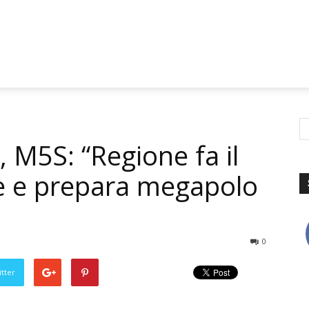
i, M5S: “Regione fa il
te e prepara megapolo
0
tter