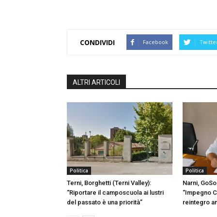
CONDIVIDI
Facebook
Twitte
ALTRI ARTICOLI
Politica
Politica
Terni, Borghetti (Terni Valley):
Narni, GoSo
“Riportare il camposcuola ai lustri
“Impegno C
del passato è una priorità”
reintegro a