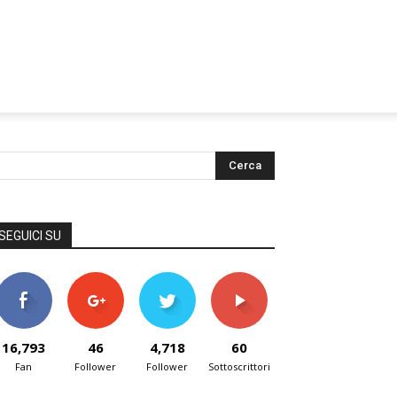
SEGUICI SU
16,793
46
4,718
60
Fan
Follower
Follower
Sottoscrittori