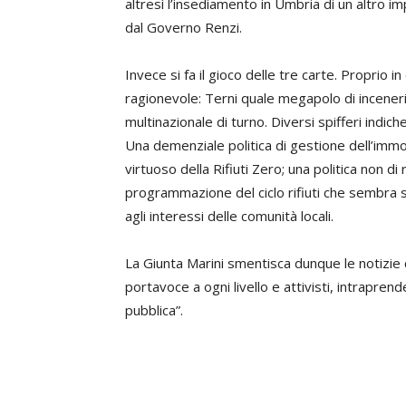
altresì l’insediamento in Umbria di un altro i
dal Governo Renzi.
Invece si fa il gioco delle tre carte. Proprio in
ragionevole: Terni quale megapolo di incenerim
multinazionale di turno. Diversi spifferi indiche
Una demenziale politica di gestione dell’immon
virtuoso della Rifiuti Zero; una politica non d
programmazione del ciclo rifiuti che sembra sc
agli interessi delle comunità locali.
La Giunta Marini smentisca dunque le notizie
portavoce a ogni livello e attivisti, intraprend
pubblica”.