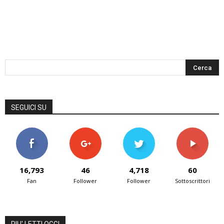
SEGUICI SU
16,793
46
4,718
60
Fan
Follower
Follower
Sottoscrittori
PIU' LETTI OGGI