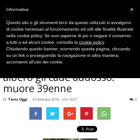
×
Informativa
Questo sito o gli strumenti terzi da questo utilizzati si avvalgono
di cookie necessari al funzionamento ed utili alle finalità illustrate
nella cookie policy. Se vuoi saperne di più o negare il consenso
a tutti o ad alcuni cookie, consulta la
cookie policy
.
Chiudendo questo banner, scorrendo questa pagina, cliccando
Cronaca
su un link o proseguendo la navigazione in altra maniera,
Terni, incidente sul lavoro,
acconsenti all’uso dei cookie.
albero gli cade addosso:
muore 39enne
Di
Terni Oggi
-
6 Febbraio 2016 - ore 16:07
0