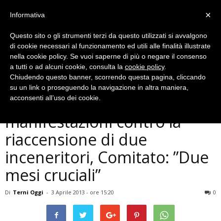
×
Informativa
Questo sito o gli strumenti terzi da questo utilizzati si avvalgono
di cookie necessari al funzionamento ed utili alle finalità illustrate
nella cookie policy. Se vuoi saperne di più o negare il consenso
a tutti o ad alcuni cookie, consulta la
cookie policy
.
Chiudendo questo banner, scorrendo questa pagina, cliccando
Cronaca
su un link o proseguendo la navigazione in altra maniera,
Terni, incontri e
acconsenti all’uso dei cookie.
manifestazioni contro la
riaccensione di due
inceneritori, Comitato: ”Due
mesi cruciali”
Di
Terni Oggi
-
3 Aprile 2013 - ore 15:20
0