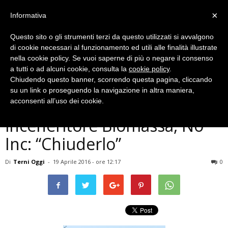
×
Informativa
Questo sito o gli strumenti terzi da questo utilizzati si avvalgono
di cookie necessari al funzionamento ed utili alle finalità illustrate
nella cookie policy. Se vuoi saperne di più o negare il consenso
a tutti o ad alcuni cookie, consulta la
cookie policy
.
Chiudendo questo banner, scorrendo questa pagina, cliccando
Cronaca
su un link o proseguendo la navigazione in altra maniera,
Terni, indagini su emissioni
acconsenti all’uso dei cookie.
inceneritore Biomassa, No
Inc: “Chiuderlo”
Di
Terni Oggi
-
19 Aprile 2016 - ore 12:17
0