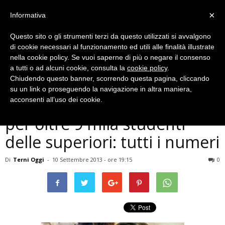
×
Informativa
Questo sito o gli strumenti terzi da questo utilizzati si avvalgono
di cookie necessari al funzionamento ed utili alle finalità illustrate
nella cookie policy. Se vuoi saperne di più o negare il consenso
a tutti o ad alcuni cookie, consulta la
cookie policy
.
Chiudendo questo banner, scorrendo questa pagina, cliccando
Cronaca
su un link o proseguendo la navigazione in altra maniera,
Terni, inizia anno scolastico
acconsenti all’uso dei cookie.
per oltre 9 mila studenti
delle superiori: tutti i numeri
Di
Terni Oggi
-
10 Settembre 2013 - ore 19:15
0