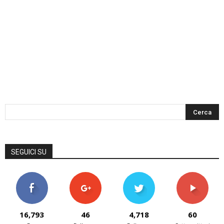
SEGUICI SU
16,793
46
4,718
60