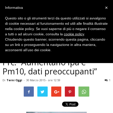
×
Informativa
Questo sito o gli strumenti terzi da questo utilizzati si avvalgono
di cookie necessari al funzionamento ed utili alle finalità illustrate
nella cookie policy. Se vuoi saperne di più o negare il consenso
a tutti o ad alcuni cookie, consulta la
cookie policy
.
Chiudendo questo banner, scorrendo questa pagina, cliccando
Politica
su un link o proseguendo la navigazione in altra maniera,
Terni, inquinamento aria,
acconsenti all’uso dei cookie.
Prc: ”Aumentano Ipa e
Pm10, dati preoccupanti”
Di
Terni Oggi
-
30 Marzo 2015 - ore 12:59
1