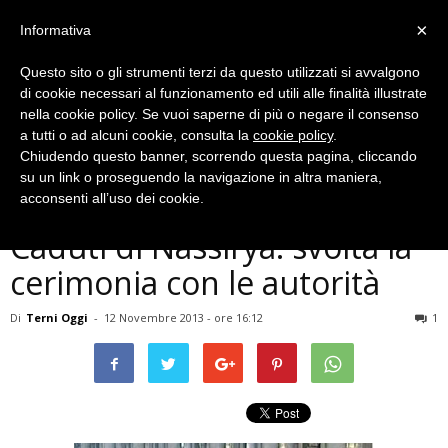
×
Informativa
Questo sito o gli strumenti terzi da questo utilizzati si avvalgono
di cookie necessari al funzionamento ed utili alle finalità illustrate
nella cookie policy. Se vuoi saperne di più o negare il consenso
a tutti o ad alcuni cookie, consulta la
cookie policy
.
Chiudendo questo banner, scorrendo questa pagina, cliccando
Cronaca
su un link o proseguendo la navigazione in altra maniera,
Terni, intitolato un largo ai
acconsenti all’uso dei cookie.
Caduti di Nassirya: svolta la
cerimonia con le autorità
Di
Terni Oggi
-
12 Novembre 2013 - ore 16:12
1