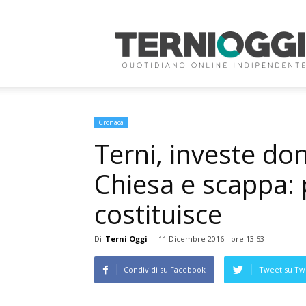
Terni
Oggi
Cronaca
Terni, investe do
Chiesa e scappa: p
costituisce
Di
Terni Oggi
-
11 Dicembre 2016 - ore 13:53
Condividi su Facebook
Tweet su Twi