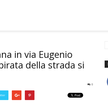
nna in via Eugenio
irata della strada si
0
tter