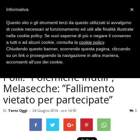
×
Informativa
Questo sito o gli strumenti terzi da questo utilizzati si avvalgono
di cookie necessari al funzionamento ed utili alle finalità illustrate
nella cookie policy. Se vuoi saperne di più o negare il consenso
a tutti o ad alcuni cookie, consulta la
cookie policy
.
Chiudendo questo banner, scorrendo questa pagina, cliccando
Politica
su un link o proseguendo la navigazione in altra maniera,
Terni, Isrim, Di Girolamo e
acconsenti all’uso dei cookie.
Polli: ”Polemiche inutili”,
Melasecche: ”Fallimento
vietato per partecipate”
Di
Terni Oggi
-
24 Giugno 2014 - ore 14:59
0