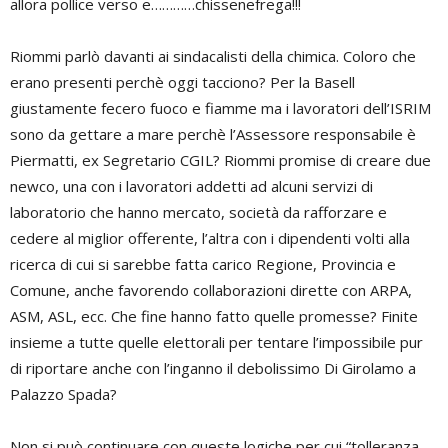
allora pollice verso e…………chissenefrega!!!
Riommi parlò davanti ai sindacalisti della chimica. Coloro che
erano presenti perchè oggi tacciono? Per la Basell
giustamente fecero fuoco e fiamme ma i lavoratori dell’ISRIM
sono da gettare a mare perchè l’Assessore responsabile è
Piermatti, ex Segretario CGIL? Riommi promise di creare due
newco, una con i lavoratori addetti ad alcuni servizi di
laboratorio che hanno mercato, società da rafforzare e
cedere al miglior offerente, l’altra con i dipendenti volti alla
ricerca di cui si sarebbe fatta carico Regione, Provincia e
Comune, anche favorendo collaborazioni dirette con ARPA,
ASM, ASL, ecc. Che fine hanno fatto quelle promesse? Finite
insieme a tutte quelle elettorali per tentare l’impossibile pur
di riportare anche con l’inganno il debolissimo Di Girolamo a
Palazzo Spada?
Non si può continuare con queste logiche per cui “tolleranza