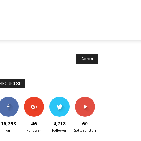
SEGUICI SU
16,793
46
4,718
60
Fan
Follower
Follower
Sottoscrittori