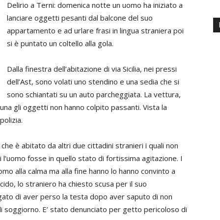
Delirio a Terni: domenica notte un uomo ha iniziato a
lanciare oggetti pesanti dal balcone del suo
appartamento e ad urlare frasi in lingua straniera poi
si è puntato un coltello alla gola.
Dalla finestra dell’abitazione di via Sicilia, nei pressi
dell’Ast, sono volati uno stendino e una sedia che si
sono schiantati su un auto parcheggiata. La vettura,
a gli oggetti non hanno colpito passanti. Vista la
polizia.
he è abitato da altri due cittadini stranieri i quali non
i l’uomo fosse in quello stato di fortissima agitazione. I
’uomo alla calma ma alla fine hanno lo hanno convinto a
ucido, lo straniero ha chiesto scusa per il suo
ato di aver perso la testa dopo aver saputo di non
di soggiorno. E’ stato denunciato per getto pericoloso di