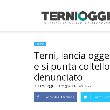
Terni
Oggi
Cronaca
Terni, lancia ogge
e si punta coltello
denunciato
Di
Terni Oggi
-
13 Maggio 2014 - ore 12:29
Condividi su Facebook
Tweet su Twi