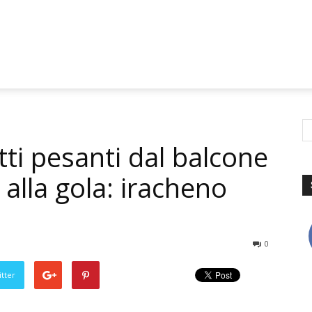
tti pesanti dal balcone
 alla gola: iracheno
0
tter