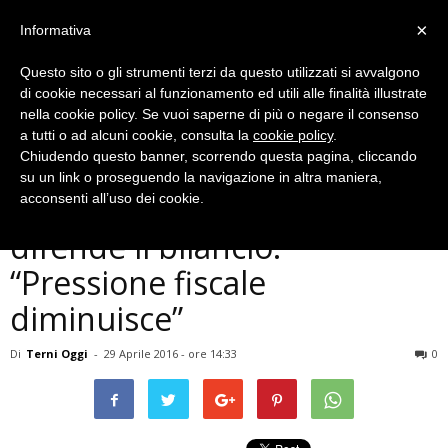
×
Informativa
Questo sito o gli strumenti terzi da questo utilizzati si avvalgono
di cookie necessari al funzionamento ed utili alle finalità illustrate
nella cookie policy. Se vuoi saperne di più o negare il consenso
a tutti o ad alcuni cookie, consulta la
cookie policy
.
Chiudendo questo banner, scorrendo questa pagina, cliccando
Economia
su un link o proseguendo la navigazione in altra maniera,
Terni, l’assessore Piacenti
acconsenti all’uso dei cookie.
difende il bilancio:
“Pressione fiscale
diminuisce”
Di
Terni Oggi
-
29 Aprile 2016 - ore 14:33
0