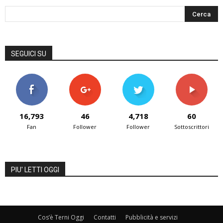
SEGUICI SU
16,793
46
4,718
60
Fan
Follower
Follower
Sottoscrittori
PIU' LETTI OGGI
Cos’è Terni Oggi
Contatti
Pubblicità e servizi