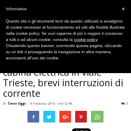
×
Informativa
Questo sito o gli strumenti terzi da questo utilizzati si avvalgono
di cookie necessari al funzionamento ed utili alle finalità illustrate
nella cookie policy. Se vuoi saperne di più o negare il consenso
a tutti o ad alcuni cookie, consulta la
cookie policy
.
Chiudendo questo banner, scorrendo questa pagina, cliccando
Cronaca
su un link o proseguendo la navigazione in altra maniera,
Terni, lavori per nuova
acconsenti all’uso dei cookie.
cabina elettrica in viale
Trieste, brevi interruzioni di
corrente
Di
Terni Oggi
-
9 Febbraio 2016 - ore 12:46
0