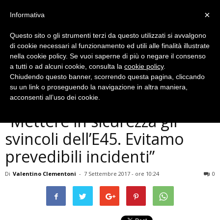
×
Informativa
Questo sito o gli strumenti terzi da questo utilizzati si avvalgono
di cookie necessari al funzionamento ed utili alle finalità illustrate
nella cookie policy. Se vuoi saperne di più o negare il consenso
a tutti o ad alcuni cookie, consulta la
cookie policy
.
Chiudendo questo banner, scorrendo questa pagina, cliccando
Politica
su un link o proseguendo la navigazione in altra maniera,
Terni, Liberati (M5S):
acconsenti all’uso dei cookie.
“Mettere in sicurezza gli
svincoli dell’E45. Evitamo
prevedibili incidenti”
Di
Valentino Clementoni
-
7 Settembre 2017 - ore 10:24
0