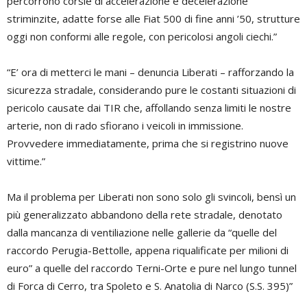
percorrono corsie di accelerazione e decelerazione
striminzite, adatte forse alle Fiat 500 di fine anni ’50, strutture
oggi non conformi alle regole, con pericolosi angoli ciechi.”
“E’ ora di metterci le mani – denuncia Liberati – rafforzando la
sicurezza stradale, considerando pure le costanti situazioni di
pericolo causate dai TIR che, affollando senza limiti le nostre
arterie, non di rado sfiorano i veicoli in immissione.
Provvedere immediatamente, prima che si registrino nuove
vittime.”
Ma il problema per Liberati non sono solo gli svincoli, bensì un
più generalizzato abbandono della rete stradale, denotato
dalla mancanza di ventiliazione nelle gallerie da “quelle del
raccordo Perugia-Bettolle, appena riqualificate per milioni di
euro” a quelle del raccordo Terni-Orte e pure nel lungo tunnel
di Forca di Cerro, tra Spoleto e S. Anatolia di Narco (S.S. 395)”