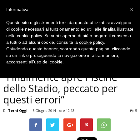
×
Informativa
Questo sito o gli strumenti terzi da questo utilizzati si avvalgono
di cookie necessari al funzionamento ed utili alle finalità illustrate
nella cookie policy. Se vuoi saperne di più o negare il consenso
a tutti o ad alcuni cookie, consulta la
cookie policy
.
Chiudendo questo banner, scorrendo questa pagina, cliccando
Politica
su un link o proseguendo la navigazione in altra maniera,
Terni, Melasecche:
acconsenti all’uso dei cookie.
”Finalmente apre Piscine
dello Stadio, peccato per
questi errori”
Di
Terni Oggi
-
5 Giugno 2014 - ore 12:18
5