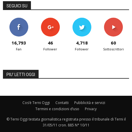
SEGUICI SU
16,793
46
4,718
60
Fan
Follower
Follower
Sottoscrittori
PIU' LETTI OGGI
Cos’è Terni Oggi
Contatti
Pubblicità e servizi
Termini e condizioni d’uso
Privacy
© Terni Oggi testata giornalistica registrata presso il tribunale di Terni il
31/05/11 cron. 885 N° 10/11