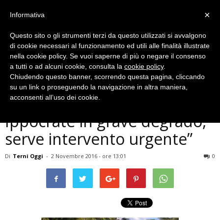
×
Informativa
Questo sito o gli strumenti terzi da questo utilizzati si avvalgono
di cookie necessari al funzionamento ed utili alle finalità illustrate
nella cookie policy. Se vuoi saperne di più o negare il consenso
a tutti o ad alcuni cookie, consulta la
cookie policy
.
Chiudendo questo banner, scorrendo questa pagina, cliccando
Politica
su un link o proseguendo la navigazione in altra maniera,
Terni, Melasecche: “Via
acconsenti all’uso dei cookie.
Ippocrate in grave degrado,
serve intervento urgente”
Di
Terni Oggi
-
2 Novembre 2016 - ore 13:01
0