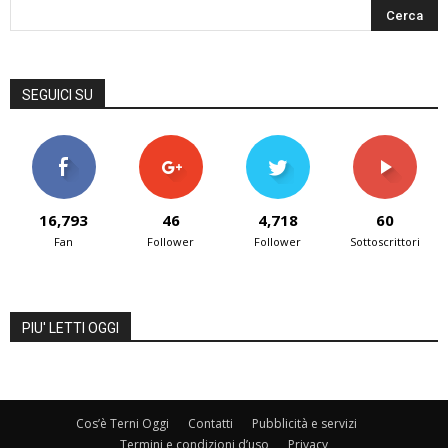
SEGUICI SU
16,793
46
4,718
60
Fan
Follower
Follower
Sottoscrittori
PIU' LETTI OGGI
Cos’è Terni Oggi
Contatti
Pubblicità e servizi
Termini e condizioni d’uso
Privacy