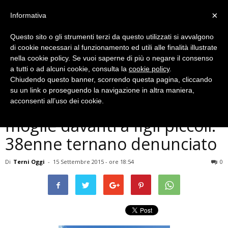
×
Informativa
Questo sito o gli strumenti terzi da questo utilizzati si avvalgono
di cookie necessari al funzionamento ed utili alle finalità illustrate
nella cookie policy. Se vuoi saperne di più o negare il consenso
a tutti o ad alcuni cookie, consulta la
cookie policy
.
Chiudendo questo banner, scorrendo questa pagina, cliccando
Cronaca
su un link o proseguendo la navigazione in altra maniera,
Terni, minaccia e picchia la
acconsenti all’uso dei cookie.
moglie davanti a figli piccoli:
38enne ternano denunciato
Di
Terni Oggi
-
15 Settembre 2015 - ore 18:54
0