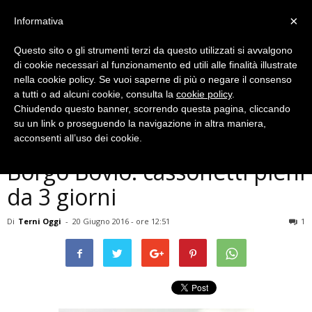
×
Informativa
Questo sito o gli strumenti terzi da questo utilizzati si avvalgono
di cookie necessari al funzionamento ed utili alle finalità illustrate
nella cookie policy. Se vuoi saperne di più o negare il consenso
a tutti o ad alcuni cookie, consulta la
cookie policy
.
Chiudendo questo banner, scorrendo questa pagina, cliccando
Cronaca
su un link o proseguendo la navigazione in altra maniera,
Terni, montagne di rifiuti a
acconsenti all’uso dei cookie.
Borgo Bovio: cassonetti pieni
da 3 giorni
Di
Terni Oggi
-
20 Giugno 2016 - ore 12:51
1