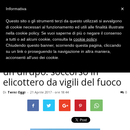
×
Informativa
Questo sito o gli strumenti terzi da questo utilizzati si avvalgono
di cookie necessari al funzionamento ed utili alle finalità illustrate
nella cookie policy. Se vuoi saperne di più o negare il consenso
a tutti o ad alcuni cookie, consulta la
cookie policy
.
Chiudendo questo banner, scorrendo questa pagina, cliccando
Cronaca
su un link o proseguendo la navigazione in altra maniera,
Terni, motociclista cade in
acconsenti all’uso dei cookie.
un dirupo: soccorso in
elicottero da vigili del fuoco
Di
Terni Oggi
-
21 Aprile 2017 - ore 18:44
0